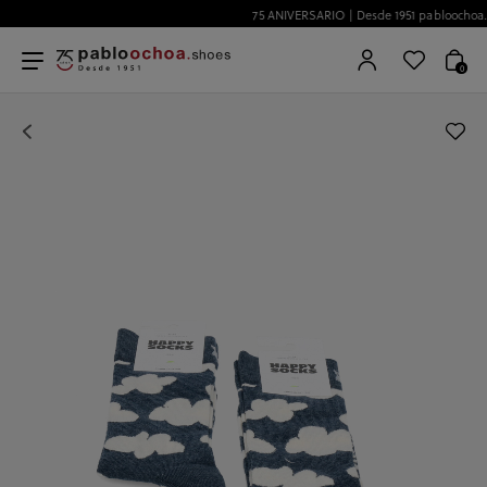
75 ANIVERSARIO | Desde 1951 pabloochoa.shoes
0