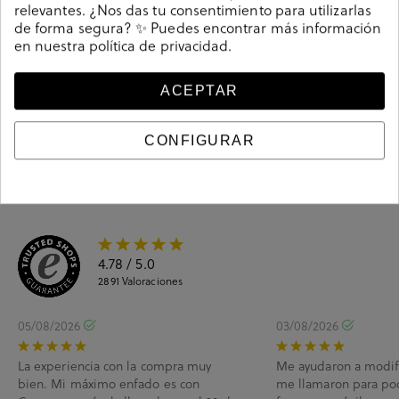
relevantes. ¿Nos das tu consentimiento para utilizarlas
de forma segura? ✨ Puedes encontrar más información
en nuestra
política de privacidad
.
Guía de tallas
ACEPTAR
Ciudados y limpieza
Información del producto
CONFIGURAR
4.78
/ 5.0
2891
Valoraciones
05/08/2026
03/08/2026
La experiencia con la compra muy
Me ayudaron a modif
bien. Mi máximo enfado es con
me llamaron para po