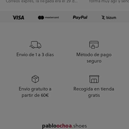
Correos exprés, la llegada era el 29 de
forma muy ágil y senc
Julio y me han l...
Envío de 1 a 3 días
Método de pago
seguro
Envío gratuito a
Recogida en tienda
partir de 60€
gratis
pablo
ochoa
.shoes