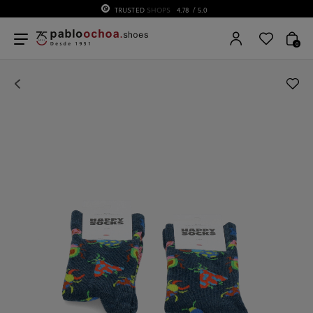
TRUSTED
SHOPS
4.78
/ 5.0
0