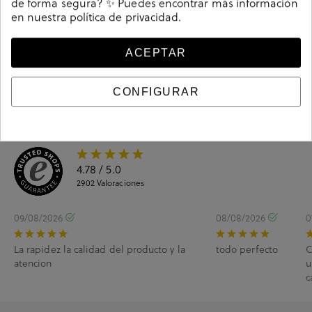
de forma segura? ✨ Puedes encontrar más información
Guía de tallas
en nuestra
política de privacidad
.
Ciudados y limpieza
ACEPTAR
Información del producto
CONFIGURAR
4.78
/ 5.0
2902
Valoraciones
09/08/2026
08/08/2026
0
La rapidez la calidad del producto y la
todo perfecto
C
atencion
u
c
e