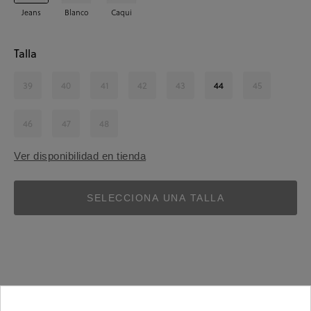
Jeans
Blanco
Caqui
Talla
39
40
41
42
43
44
45
46
47
48
Ver disponibilidad en tienda
SELECCIONA UNA TALLA