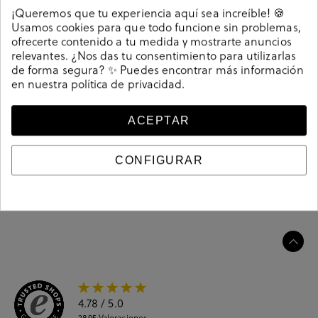
Detalles
¡Queremos que tu experiencia aquí sea increíble! 🍪
Usamos cookies para que todo funcione sin problemas,
ofrecerte contenido a tu medida y mostrarte anuncios
Deportivos Victoria 8805100 en jeans. Cierre con
relevantes. ¿Nos das tu consentimiento para utilizarlas
cordones. La plantilla es extraible. Hecho en China
de forma segura? ✨ Puedes encontrar más información
Referencia
207345
en nuestra
política de privacidad
.
ACEPTAR
Guía de tallas
CONFIGURAR
Ciudados y limpieza
Información del producto
4.78
/ 5.0
2895
Valoraciones