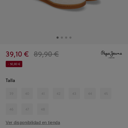
39,10 €
89,90 €
- 50,80 €
Talla
39
40
41
42
43
44
45
46
47
48
Ver disponibilidad en tienda