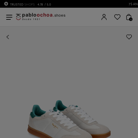
75 ANIVERSARIO | Desde 1951 pabloochoa.shoes
0