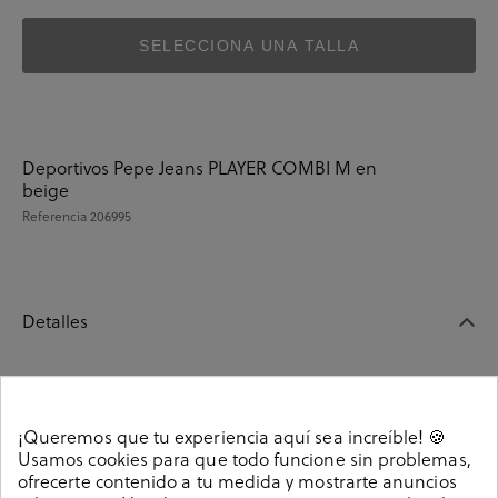
SELECCIONA UNA TALLA
Deportivos Pepe Jeans PLAYER COMBI M en
beige
Referencia
206995
Detalles
Deportivos Pepe Jeans PLAYER COMBI M en beige.
Cierre con cordones. La plantilla es extraible. Hecho en
¡Queremos que tu experiencia aquí sea increíble! 🍪
China
Usamos cookies para que todo funcione sin problemas,
206995
Referencia
ofrecerte contenido a tu medida y mostrarte anuncios