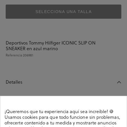
SELECCIONA UNA TALLA
Deportivos Tommy Hilfiger ICONIC SLIP ON
SNEAKER en azul marino
Referencia
206981
Detalles
Deportivos Tommy Hilfiger ICONIC SLIP ON SNEAKER
en azul marino. Sin cierre, slip on. La plantilla es
¡Queremos que tu experiencia aquí sea increíble! 🍪
extraible.
Usamos cookies para que todo funcione sin problemas,
206981
Referencia
ofrecerte contenido a tu medida y mostrarte anuncios