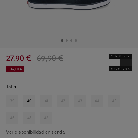
27,90 €
69,90 €
- 42,00 €
Talla
39
40
41
42
43
44
45
46
47
48
Ver disponibilidad en tienda