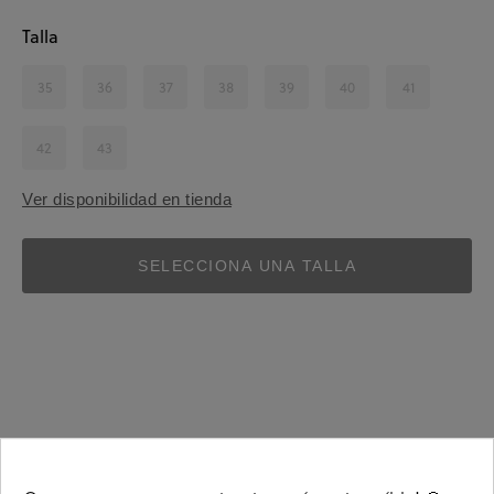
Talla
35
36
37
38
39
40
41
42
43
Ver disponibilidad en tienda
SELECCIONA UNA TALLA
Detalles