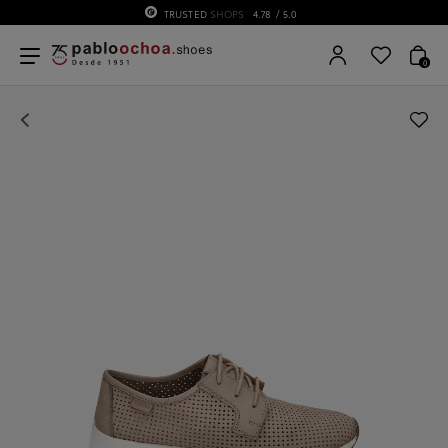
TRUSTED
SHOPS
4.78
/ 5.0
0