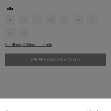
Talla
35
36
37
38
39
40
41
42
43
Ver disponibilidad en tienda
SELECCIONA UNA TALLA
Detalles