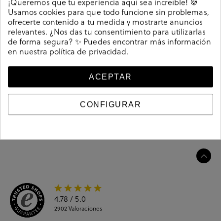
¡Queremos que tu experiencia aquí sea increíble! 🍪
Zapatos planos St. Gallen SAN FRANCISCO en topo.
Usamos cookies para que todo funcione sin problemas,
Cierre con cordones. La plantilla es extraible. Hecho en
ofrecerte contenido a tu medida y mostrarte anuncios
India
relevantes. ¿Nos das tu consentimiento para utilizarlas
de forma segura? ✨ Puedes encontrar más información
208388
Referencia
en nuestra
política de privacidad
.
ACEPTAR
Guía de tallas
CONFIGURAR
Ciudados y limpieza
Información del producto
4.78
/ 5.0
2902
Valoraciones