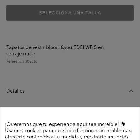
SELECCIONA UNA TALLA
Zapatos de vestir bloom&you EDELWEIS en
serraje nude
Referencia
208087
Detalles
Zapatos de vestir bloom&you EDELWEIS en serraje
nude. Altura tacón 1cm. Sin cierre, slip on. La plantilla
¡Queremos que tu experiencia aquí sea increíble! 🍪
no es extraible. Hecho en España.
Usamos cookies para que todo funcione sin problemas,
Referencia
208087
ofrecerte contenido a tu medida y mostrarte anuncios