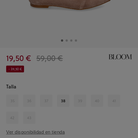
19,50 €
59,00 €
- 39,50 €
Talla
35
36
37
38
39
40
41
42
43
Ver disponibilidad en tienda