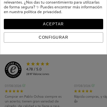
relevantes. ¿Nos das tu consentimiento para utilizarlas
de forma segura? ✨ Puedes encontrar más información
en nuestra
política de privacidad
.
Guía de tallas
Ciudados y limpieza
ACEPTAR
Información del producto
CONFIGURAR
4.78
/ 5.0
2897
Valoraciones
07/08/2026
07/08/2026
Comprar en Pablo Ochoa siempre es
Rápida compras, y rá
un acierto; tienen gran variedad de
👍
calzado, de calidad y te llega a casa