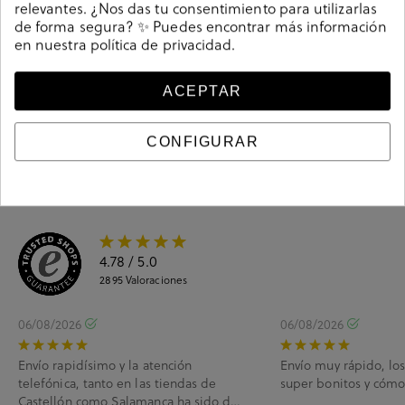
relevantes. ¿Nos das tu consentimiento para utilizarlas
de forma segura? ✨ Puedes encontrar más información
en nuestra
política de privacidad
.
Guía de tallas
Ciudados y limpieza
ACEPTAR
Información del producto
CONFIGURAR
4.78
/ 5.0
2895
Valoraciones
06/08/2026
06/08/2026
Envío rapidísimo y la atención
Envío muy rápido, lo
telefónica, tanto en las tiendas de
super bonitos y cóm
Castellón como Salamanca ha sido de