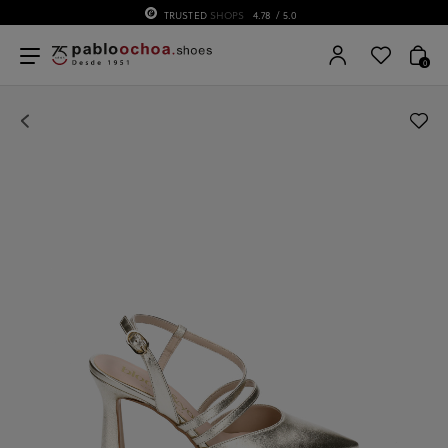
TRUSTED
SHOPS
4.78
/ 5.0
0