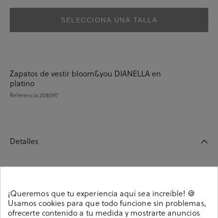
SELECCIONA UNA TALLA
Zapatos de vestir bloom&you DIANELLA en
platino
Referencia
208097
Detalles
Zapatos de vestir bloom&you DIANELLA en platino.
Altura tacón 8cm. Cierre con hebilla en un lateral. La
¡Queremos que tu experiencia aquí sea increíble! 🍪
plantilla no es extraible. Hecho en España.
Usamos cookies para que todo funcione sin problemas,
Referencia
208097
ofrecerte contenido a tu medida y mostrarte anuncios