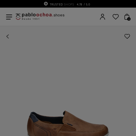
TRUSTED
SHOPS
4.78
/ 5.0
0