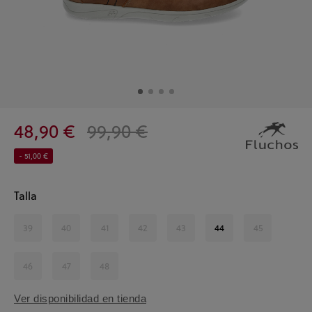
48,90 €
99,90 €
- 51,00 €
Talla
39
40
41
42
43
44
45
46
47
48
Ver disponibilidad en tienda