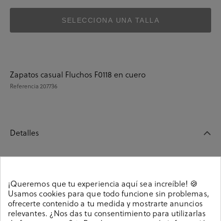
SELECCIONA UNA TALLA
Zapatos casual Fluchos F0118 en cuero
Referencia
207736
Detalles
Zapatos casual Fluchos F0118 en cuero. Cierre con
elásticos . La plantilla es extraible. Hecho en España.
¡Queremos que tu experiencia aquí sea increíble! 🍪
207736
Referencia
Usamos cookies para que todo funcione sin problemas,
ofrecerte contenido a tu medida y mostrarte anuncios
relevantes. ¿Nos das tu consentimiento para utilizarlas