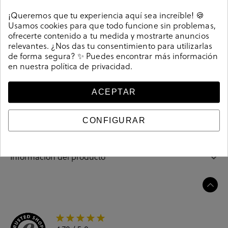
Detalles
¡Queremos que tu experiencia aquí sea increíble! 🍪
Usamos cookies para que todo funcione sin problemas,
Zapatos planos Kénnebec 8210 REJILLA en hueso. Cierre
ofrecerte contenido a tu medida y mostrarte anuncios
con cordones. La plantilla no es extraible. Hecho en
relevantes. ¿Nos das tu consentimiento para utilizarlas
de forma segura? ✨ Puedes encontrar más información
España.
en nuestra
política de privacidad
.
Referencia
208867
ACEPTAR
Guía de tallas
CONFIGURAR
Ciudados y limpieza
Información del producto