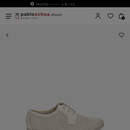
75 ANIVERSARIO | Desde 1951 pabloochoa.shoes
0