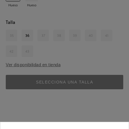
Hueso
Hueso
Talla
35
36
37
38
39
40
41
42
43
Ver disponibilidad en tienda
SELECCIONA UNA TALLA