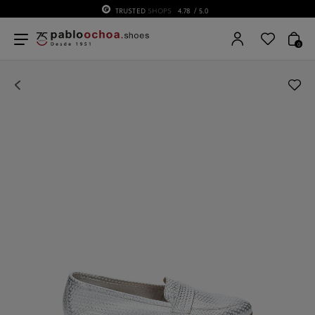
TRUSTED
SHOPS
4.78
/ 5.0
0