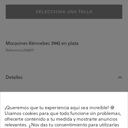
SELECCIONA UNA TALLA
Mocasines Kénnebec 3942 en plata
Referencia
208877
Detalles
Mocasines Kénnebec 3942 en plata. Sin cierre, slip on.
La plantilla no es extraible. Hecho en España.
¡Queremos que tu experiencia aquí sea increíble! 🍪
Referencia
208877
Usamos cookies para que todo funcione sin problemas,
ofrecerte contenido a tu medida y mostrarte anuncios
relevantes. ¿Nos das tu consentimiento para utilizarlas