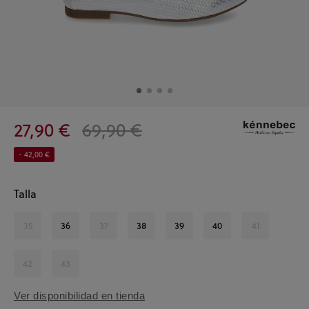
27,90 €
69,90 €
- 42,00 €
Talla
35
36
37
38
39
40
41
42
43
Ver disponibilidad en tienda