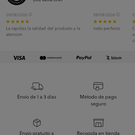
09/08/2026
08/08/2026
0
La rapidez la calidad del producto y la
todo perfecto
C
atencion
u
c
e
Envío de 1 a 3 días
Método de pago
seguro
Envío gratuito a
Recogida en tienda