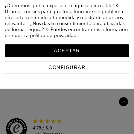
Detalles
¡Queremos que tu experiencia aquí sea increíble! 🍪
Usamos cookies para que todo funcione sin problemas,
ofrecerte contenido a tu medida y mostrarte anuncios
Deportivos MUNICH DASH SPORT en verde. Cierre con
relevantes. ¿Nos das tu consentimiento para utilizarlas
cordones. Memory foam
de forma segura? ✨ Puedes encontrar más información
Referencia
206724
en nuestra
política de privacidad
.
ACEPTAR
Guía de tallas
CONFIGURAR
Ciudados y limpieza
Información del producto
4.78
/ 5.0
2902
Valoraciones