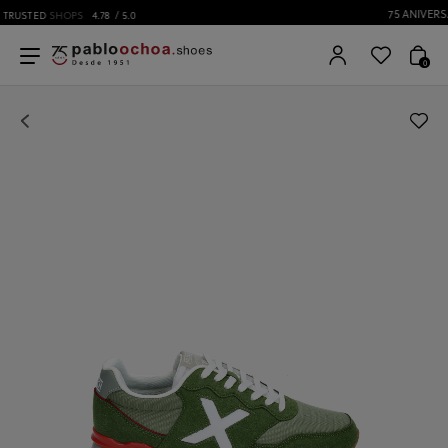
75 ANIVERSARIO | Desde 1951 pabloochoa.shoes
0