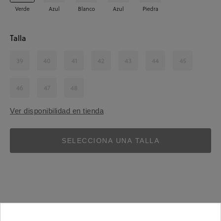
Verde
Azul
Blanco
Azul
Piedra
Talla
39
40
41
42
43
44
45
46
47
48
Ver disponibilidad en tienda
SELECCIONA UNA TALLA