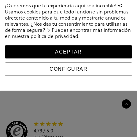
Detalles
¡Queremos que tu experiencia aquí sea increíble! 🍪
Usamos cookies para que todo funcione sin problemas,
ofrecerte contenido a tu medida y mostrarte anuncios
Zapatos inglés bloom&you NELA en hueso. Cierre con
relevantes. ¿Nos das tu consentimiento para utilizarlas
cordones. La plantilla no es extraible. Hecho en España.
de forma segura? ✨ Puedes encontrar más información
Referencia
208863
en nuestra
política de privacidad
.
ACEPTAR
Guía de tallas
CONFIGURAR
Ciudados y limpieza
Información del producto
4.78
/ 5.0
2902
Valoraciones