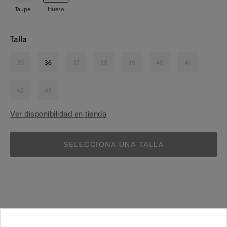
Taupe
Hueso
Talla
35
36
37
38
39
40
41
42
43
Ver disponibilidad en tienda
SELECCIONA UNA TALLA