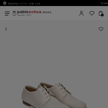
75 ANIVERSARIO | Desde 1951 pabloochoa.shoes
0