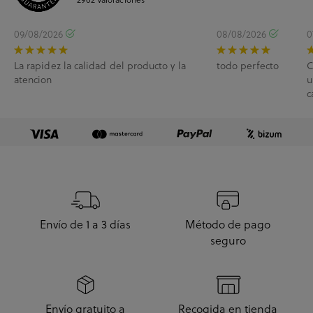
09/08/2026
08/08/2026
0
La rapidez la calidad del producto y la
todo perfecto
C
atencion
u
c
e
Envío de 1 a 3 días
Método de pago
seguro
Envío gratuito a
Recogida en tienda