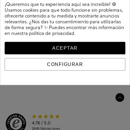
Detalles
¡Queremos que tu experiencia aquí sea increíble! 🍪
Usamos cookies para que todo funcione sin problemas,
ofrecerte contenido a tu medida y mostrarte anuncios
Deportivos Cetti C-1259 SRA en blanco. Cierre con
relevantes. ¿Nos das tu consentimiento para utilizarlas
cordones. La plantilla es extraible. Hecho en España.
de forma segura? ✨ Puedes encontrar más información
208744
Referencia
en nuestra
política de privacidad
.
ACEPTAR
Guía de tallas
CONFIGURAR
Ciudados y limpieza
Información del producto
4.78
/ 5.0
2895
Valoraciones