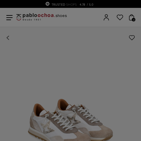
TRUSTED
SHOPS
4.78
/ 5.0
0