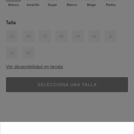
Blanco
Amarillo
Taupe
Blanco
Beige
Piedra
Talla
35
36
37
38
39
40
41
42
43
Ver disponibilidad en tienda
SELECCIONA UNA TALLA