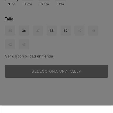
Nude
Hueso
Platino
Plata
Talla
35
36
37
38
39
40
41
42
43
Ver disponibilidad en tienda
SELECCIONA UNA TALLA