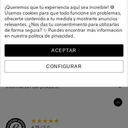
Detalles
¡Queremos que tu experiencia aquí sea increíble! 🍪
Usamos cookies para que todo funcione sin problemas,
Zapatos de vestir bloom&you RENATA en nude. Altura
ofrecerte contenido a tu medida y mostrarte anuncios
tacón 2,5cm. Cierre con hebilla en un lateral. La plantilla
relevantes. ¿Nos das tu consentimiento para utilizarlas
de forma segura? ✨ Puedes encontrar más información
no es extraible. Hecho en España.
en nuestra
política de privacidad
.
208906
Referencia
ACEPTAR
Guía de tallas
CONFIGURAR
Ciudados y limpieza
Información del producto
4.78
/ 5.0