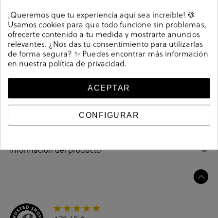
Detalles
¡Queremos que tu experiencia aquí sea increíble! 🍪
Usamos cookies para que todo funcione sin problemas,
Bailarinas Kénnebec 77800 QUEBEC-503 en oro. Sin
ofrecerte contenido a tu medida y mostrarte anuncios
cierre, slip on. La plantilla no es extraible. Hecho en
relevantes. ¿Nos das tu consentimiento para utilizarlas
de forma segura? ✨ Puedes encontrar más información
India
en nuestra
política de privacidad
.
Referencia
207222
ACEPTAR
Guía de tallas
CONFIGURAR
Ciudados y limpieza
Información del producto