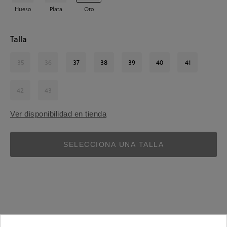
Hueso
Plata
Oro
Talla
35
36
37
38
39
40
41
42
43
Ver disponibilidad en tienda
SELECCIONA UNA TALLA