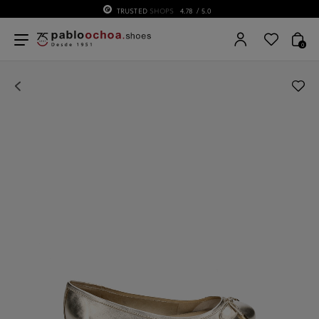
TRUSTED
SHOPS
4.78
/ 5.0
0