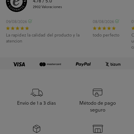
4.78
/ 5.0
2902
Valoraciones
09/08/2026
08/08/2026
0
La rapidez la calidad del producto y la
todo perfecto
C
atencion
u
c
e
Envío de 1 a 3 días
Método de pago
seguro