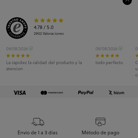
4.78
/ 5.0
2902
Valoraciones
09/08/2026
08/08/2026
0
La rapidez la calidad del producto y la
todo perfecto
C
atencion
u
c
e
Envío de 1 a 3 días
Método de pago