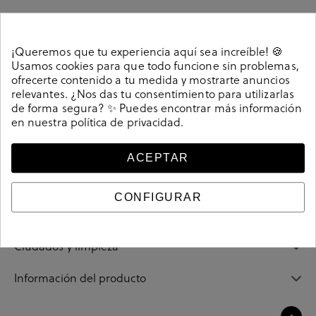
¡Queremos que tu experiencia aquí sea increíble! 🍪
Detalles
Usamos cookies para que todo funcione sin problemas,
ofrecerte contenido a tu medida y mostrarte anuncios
relevantes. ¿Nos das tu consentimiento para utilizarlas
Alpargatas bloom&you YUCCA en cuero. Cuña 8,5cm,
de forma segura? ✨ Puedes encontrar más información
en nuestra
política de privacidad
.
plataforma 2cm. Cierre con hebilla en un lateral. La
plantilla no es extraible. Hecho en España.
Referencia
208062
ACEPTAR
CONFIGURAR
Guía de tallas
Ciudados y limpieza
Información del producto