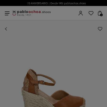
75 ANIVERSARIO | Desde 1951 pabloochoa.shoes
0