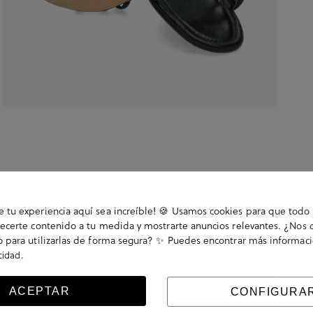
tu experiencia aquí sea increíble! 🍪 Usamos cookies para que todo 
ecerte contenido a tu medida y mostrarte anuncios relevantes. ¿Nos 
 para utilizarlas de forma segura? ✨ Puedes encontrar más informac
.
acidad
re con hebilla en un lateral. La plantilla no es
ACEPTAR
CONFIGURA