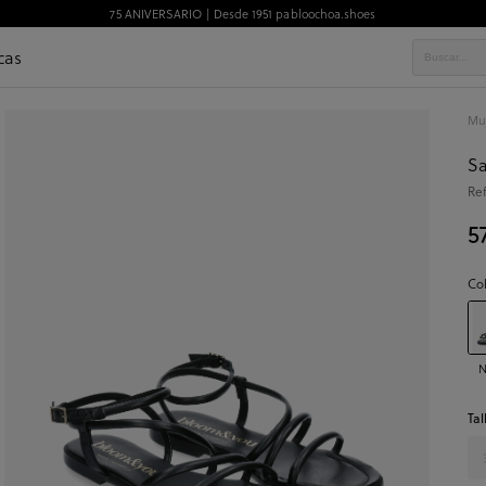
75 ANIVERSARIO | Desde 1951 pabloochoa.shoes
cas
Mu
Sa
Re
5
Co
N
Tal