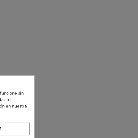
funcione sin
das tu
ión en nuestra
R