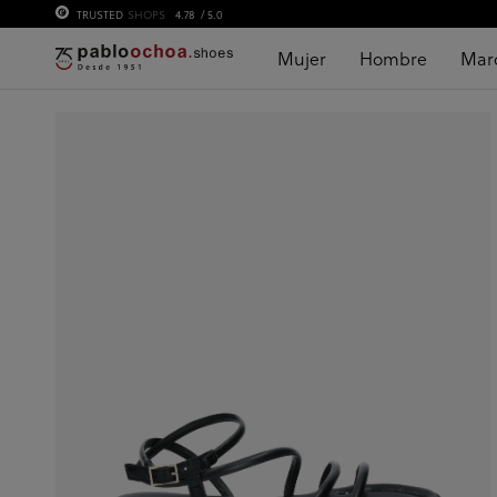
TRUSTED
SHOPS
4.78
/ 5.0
Mujer
Hombre
Mar