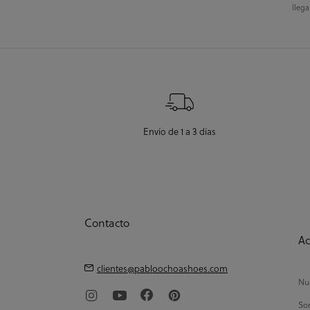
llega
Envío de 1 a 3 días
Contacto
Ac
clientes@pabloochoashoes.com
Nue
So