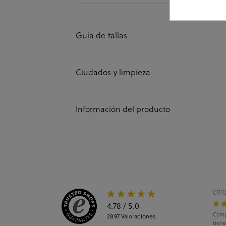
Guía de tallas
Ciudados y limpieza
Información del producto
07/
4.78
/ 5.0
Comp
2897
Valoraciones
tiene