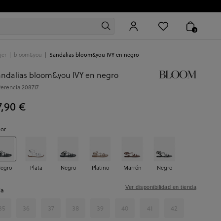
0
jer
bloom&you
Sandalias bloom&you IVY en negro
ndalias bloom&you IVY en negro
ferencia
208717
7,90 €
lor
egro
Plata
Negro
Platino
Marrón
Negro
Ver disponibilidad en tienda
la
35
36
37
38
39
40
41
42