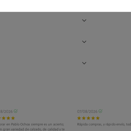
08/2026
07/08/2026
rar en Pablo Ochoa siempre es un acierto;
Rápida compras, y rápido envío, tod
n gran variedad de calzado, de calidad y te