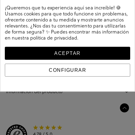
Detalles
¡Queremos que tu experiencia aquí sea increíble! 🍪
Usamos cookies para que todo funcione sin problemas,
Zapatos de vestir bloom&you SOFIA en beige. Altura
ofrecerte contenido a tu medida y mostrarte anuncios
tacón 3cm. Cierre con hebilla en un lateral. La plantilla
relevantes. ¿Nos das tu consentimiento para utilizarlas
de forma segura? ✨ Puedes encontrar más información
no es extraible. Hecho en España.
en nuestra
política de privacidad
.
208909
Referencia
ACEPTAR
Guía de tallas
CONFIGURAR
Ciudados y limpieza
Información del producto
4.78
/ 5.0