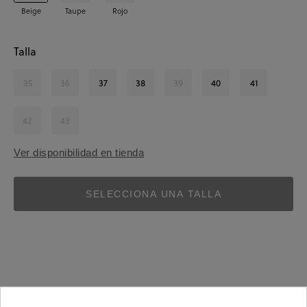
Beige
Taupe
Rojo
Talla
35
36
37
38
39
40
41
42
43
Ver disponibilidad en tienda
SELECCIONA UNA TALLA