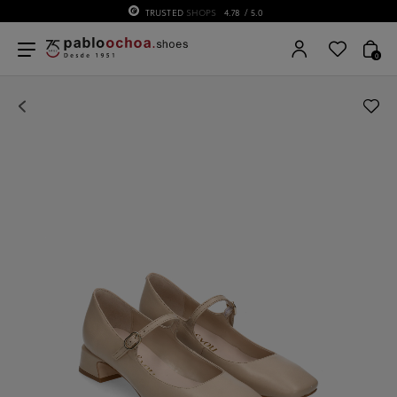
TRUSTED
SHOPS
4.78
/ 5.0
0