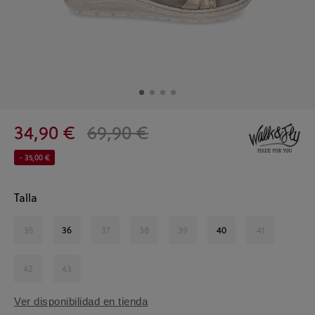
34,90 €
69,90 €
- 35,00 €
Talla
35
36
37
38
39
40
41
42
43
Ver disponibilidad en tienda