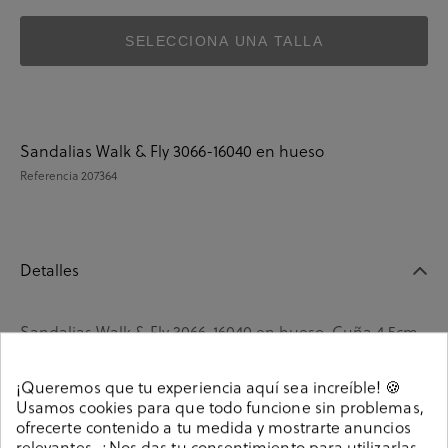
SELECCIONA UNA TALLA
Sandalias Walk & Fly 3066-16040 en hueso
Referencia
207364
Detalles
Sandalias Walk & Fly 3066-16040 en hueso. Cuña 4,5cm,
plataforma 2cm. Cierre con hebilla en un lateral. La
plantilla no es extraible. Hecho en Europa.
¡Queremos que tu experiencia aquí sea increíble! 🍪
Usamos cookies para que todo funcione sin problemas,
Referencia
207364
ofrecerte contenido a tu medida y mostrarte anuncios
relevantes. ¿Nos das tu consentimiento para utilizarlas