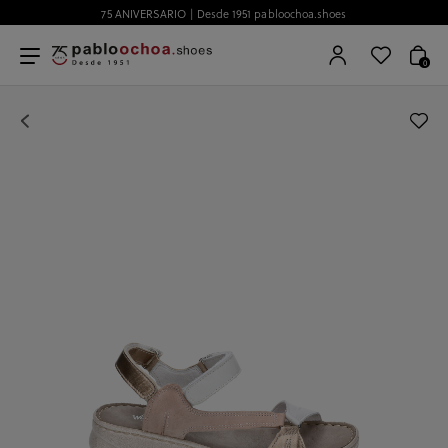
75 ANIVERSARIO | Desde 1951 pabloochoa.shoes
0