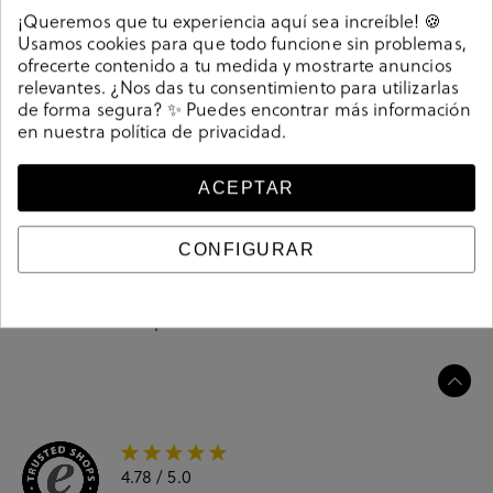
¡Queremos que tu experiencia aquí sea increíble! 🍪
Usamos cookies para que todo funcione sin problemas,
Sandalias Kénnebec 546-R en negro. Cuña 4,5cm,
ofrecerte contenido a tu medida y mostrarte anuncios
plataforma 2cm. Cierre con velcro. La plantilla no es
relevantes. ¿Nos das tu consentimiento para utilizarlas
extraible. Hecho en España.
de forma segura? ✨ Puedes encontrar más información
en nuestra
política de privacidad
.
208882
Referencia
ACEPTAR
Guía de tallas
CONFIGURAR
Ciudados y limpieza
Información del producto
4.78
/ 5.0