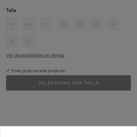
Talla
35
36
37
38
39
40
41
42
43
Ver disponibilidad en tienda
Envío gratis en este producto
SELECCIONA UNA TALLA
Detalles