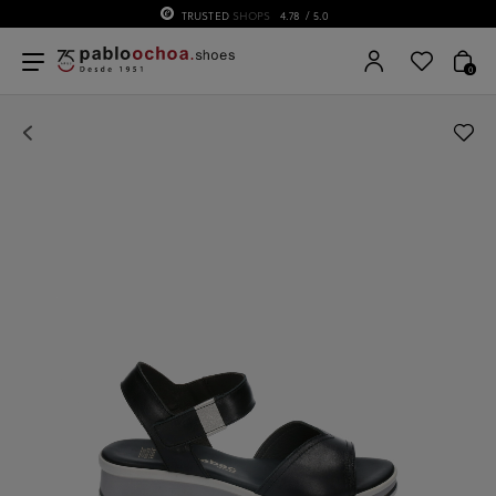
TRUSTED
SHOPS
4.78
/ 5.0
0