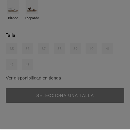
Blanco
Leopardo
Talla
35
36
37
38
39
40
41
42
43
Ver disponibilidad en tienda
SELECCIONA UNA TALLA