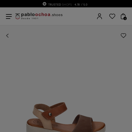
TRUSTED
SHOPS
4.78
/ 5.0
0