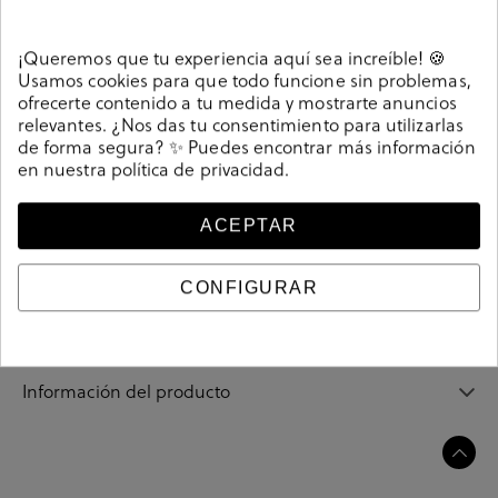
Detalles
¡Queremos que tu experiencia aquí sea increíble! 🍪
Usamos cookies para que todo funcione sin problemas,
ofrecerte contenido a tu medida y mostrarte anuncios
Sandalias Valeria´s 7144 en marrón. Cuña 3,5cm. Cierre
relevantes. ¿Nos das tu consentimiento para utilizarlas
con velcro. La plantilla no es extraible. Hecho en
de forma segura? ✨ Puedes encontrar más información
en nuestra
política de privacidad
.
España.
Referencia
207836
ACEPTAR
Guía de tallas
CONFIGURAR
Ciudados y limpieza
Información del producto