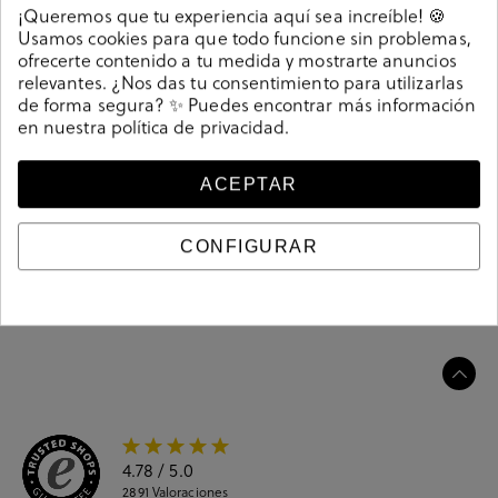
Detalles
¡Queremos que tu experiencia aquí sea increíble! 🍪
Usamos cookies para que todo funcione sin problemas,
ofrecerte contenido a tu medida y mostrarte anuncios
Bailarinas D'angela 26056 en verde. Sin cierre, slip on.
relevantes. ¿Nos das tu consentimiento para utilizarlas
La plantilla no es extraible. Hecho en China
de forma segura? ✨ Puedes encontrar más información
207602
Referencia
en nuestra
política de privacidad
.
ACEPTAR
Guía de tallas
CONFIGURAR
Ciudados y limpieza
Información del producto
4.78
/ 5.0
2891
Valoraciones