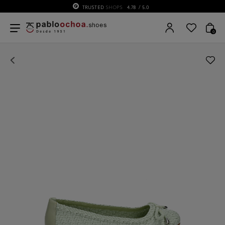
TRUSTED
SHOPS
4.78
/ 5.0
0