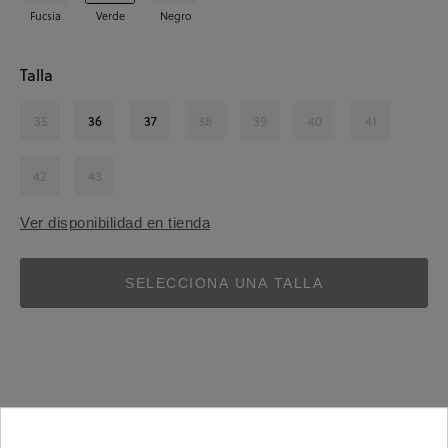
Fucsia
Verde
Negro
Talla
35
36
37
38
39
40
41
42
43
Ver disponibilidad en tienda
SELECCIONA UNA TALLA