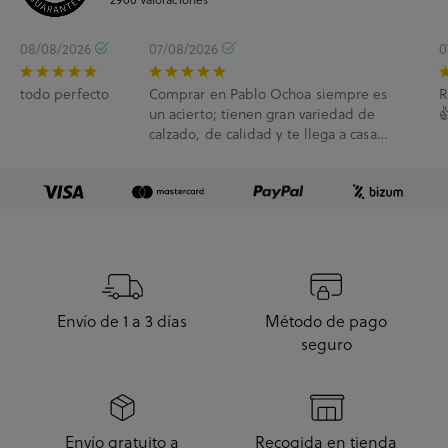
08/08/2026
07/08/2026
0
todo perfecto
Comprar en Pablo Ochoa siempre es
R
un acierto; tienen gran variedad de

calzado, de calidad y te llega a casa
enseguida. A...
Envío de 1 a 3 días
Método de pago
seguro
Envío gratuito a
Recogida en tienda