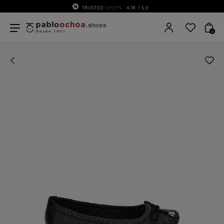
TRUSTED
SHOPS
4.78
/ 5.0
0