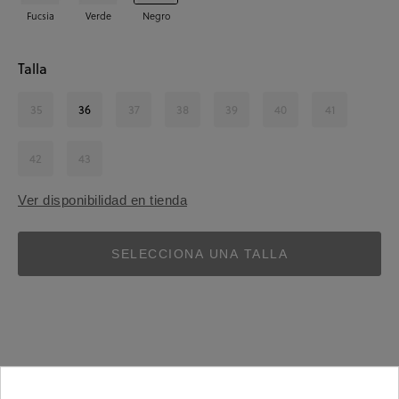
Fucsia
Verde
Negro
Talla
35
36
37
38
39
40
41
42
43
Ver disponibilidad en tienda
SELECCIONA UNA TALLA