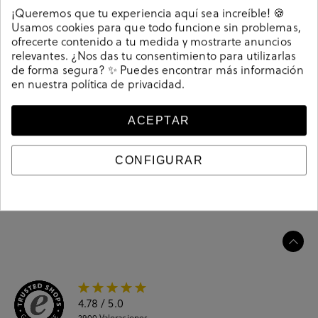
Detalles
¡Queremos que tu experiencia aquí sea increíble! 🍪
Usamos cookies para que todo funcione sin problemas,
ofrecerte contenido a tu medida y mostrarte anuncios
Bailarinas D'angela 26056 en negro. Sin cierre, slip on.
relevantes. ¿Nos das tu consentimiento para utilizarlas
La plantilla no es extraible. Hecho en China
de forma segura? ✨ Puedes encontrar más información
Referencia
207603
en nuestra
política de privacidad
.
ACEPTAR
Guía de tallas
CONFIGURAR
Ciudados y limpieza
Información del producto
4.78
/ 5.0
2900
Valoraciones