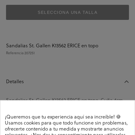
SELECCIONA UNA TALLA
Sandalias St. Gallen K13562 ERICE en topo
Referencia
207251
Detalles
Sandalias St. Gallen K13562 ERICE en topo. Cuña 4cm,
plataforma 2cm Cierre con hebilla en un lateral. La
plantilla no es extraible. Hecho en India
¡Queremos que tu experiencia aquí sea increíble! 🍪
Usamos cookies para que todo funcione sin problemas,
Referencia
207251
ofrecerte contenido a tu medida y mostrarte anuncios
relevantes. ¿Nos das tu consentimiento para utilizarlas