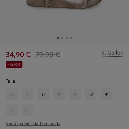
34,90 €
79,90 €
- 45,00 €
Talla
35
36
37
38
39
40
41
42
43
Ver disponibilidad en tienda