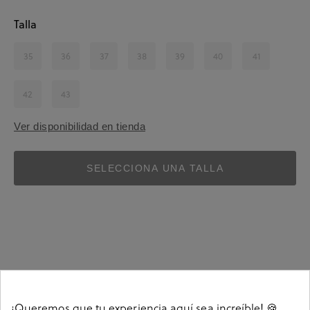
Talla
35
36
37
38
39
40
41
42
43
Ver disponibilidad en tienda
SELECCIONA UNA TALLA
Detalles
¡Queremos que tu experiencia aquí sea increíble! 🍪