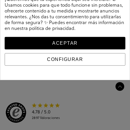
Usamos cookies para que todo funcione sin problemas,
Sandalias St. Gallen BIDASOA en multicolor. Cierre con
ofrecerte contenido a tu medida y mostrarte anuncios
velcro. La plantilla no es extraible. Hecho en India
relevantes. ¿Nos das tu consentimiento para utilizarlas
Referencia
208402
de forma segura? ✨ Puedes encontrar más información
en nuestra
política de privacidad
.
ACEPTAR
Guía de tallas
Ciudados y limpieza
CONFIGURAR
Información del producto
4.78
/ 5.0
2897
Valoraciones