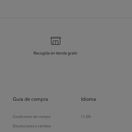
llegada era el 2
Recogida en tienda gratis
Guía de compra
Idioma
Condiciones de compra
ES
EN
Devoluciones y cambios