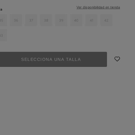
Ver disponibilidad en tienda
la
35
36
37
38
39
40
41
42
43
SELECCIONA UNA TALLA