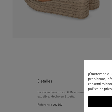
¡Queremos que 
problemas, ofr
Detalles
consentimiento
política de priv
Sandalias bloom&you KLIN en serraje beige. Cuña 6,5cm, 
extraible. Hecho en España.
207667
Referencia