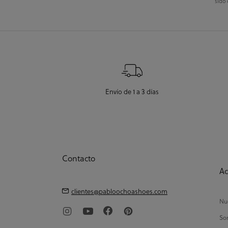
sido 
Envío de 1 a 3 días
Contacto
Ac
clientes@pabloochoashoes.com
Nue
So