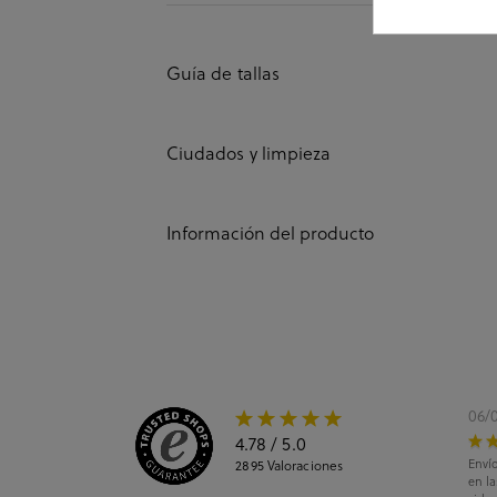
Guía de tallas
Ciudados y limpieza
Información del producto
06/
4.78
/ 5.0
Envío
2895
Valoraciones
en l