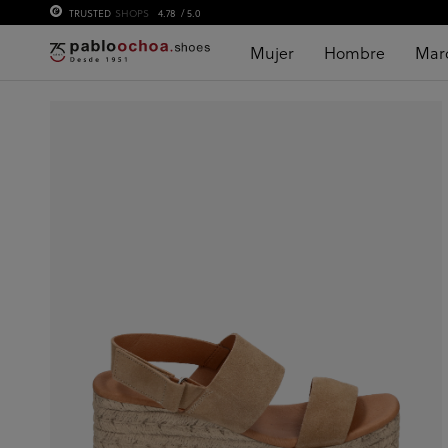
TRUSTED
SHOPS
4.78
/ 5.0
Mujer
Hombre
Mar