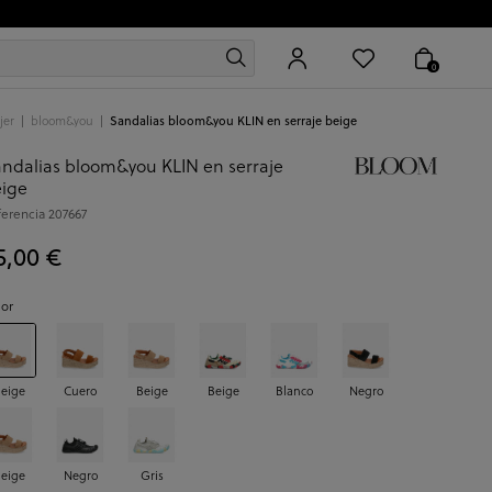
0
jer
bloom&you
Sandalias bloom&you KLIN en serraje beige
ndalias bloom&you KLIN en serraje
ige
ferencia
207667
5,00 €
lor
eige
Cuero
Beige
Beige
Blanco
Negro
eige
Negro
Gris