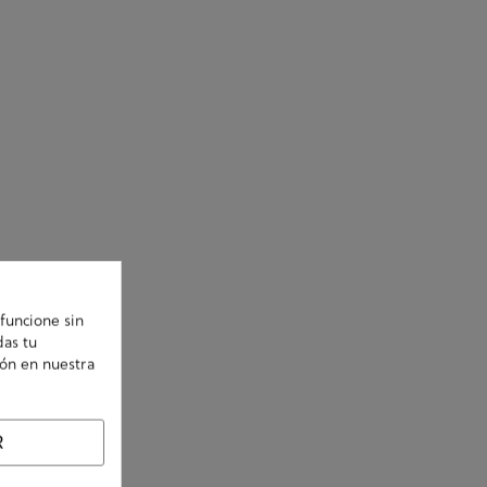
funcione sin
das tu
ión en nuestra
R