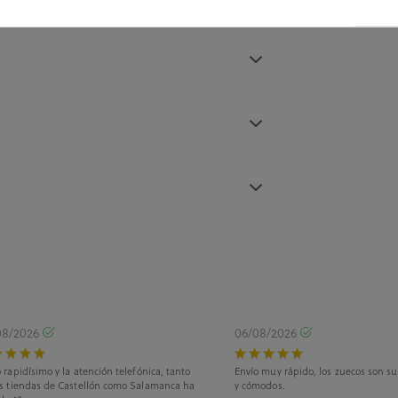
08/2026
06/08/2026
 rapidísimo y la atención telefónica, tanto
Envío muy rápido, los zuecos son s
as tiendas de Castellón como Salamanca ha
y cómodos.