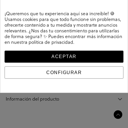
Detalles
¡Queremos que tu experiencia aquí sea increíble! 🍪
Usamos cookies para que todo funcione sin problemas,
ofrecerte contenido a tu medida y mostrarte anuncios
Sandalias bloom&you URBAN en platino. Cuña 6,5cm,
relevantes. ¿Nos das tu consentimiento para utilizarlas
plataforma 3,5cm. Cierre con hebilla en un lateral. La
de forma segura? ✨ Puedes encontrar más información
en nuestra
política de privacidad
.
plantilla no es extraible. Hecho en España.
207670
Referencia
ACEPTAR
Guía de tallas
CONFIGURAR
Ciudados y limpieza
Información del producto