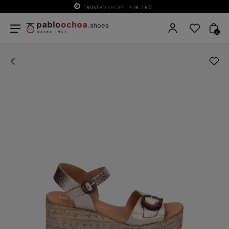
TRUSTED
SHOPS
4.78
/ 5.0
0