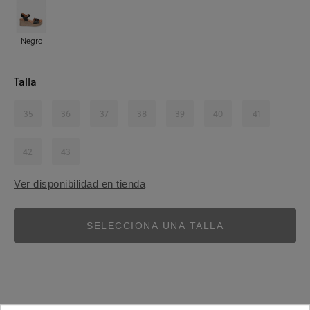
Negro
Talla
35
36
37
38
39
40
41
42
43
Ver disponibilidad en tienda
SELECCIONA UNA TALLA