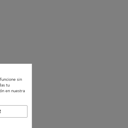
funcione sin
das tu
ión en nuestra
R