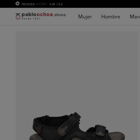
TRUSTED
SHOPS
4.78
/ 5.0
Mujer
Hombre
Mar