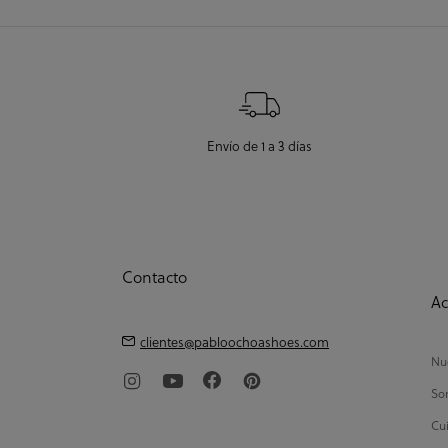
Envío de 1 a 3 días
Contacto
Ac
clientes@pabloochoashoes.com
Nue
So
Cui