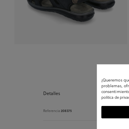
¡Queremos que 
problemas, ofr
consentimiento
Detalles
política de priv
208375
Referencia