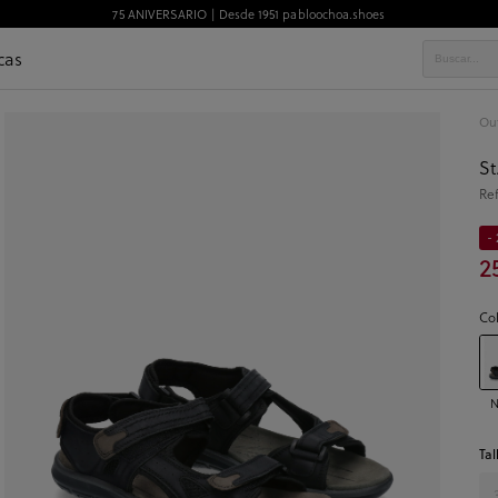
75 ANIVERSARIO | Desde 1951 pabloochoa.shoes
cas
Ou
St
Re
- 
2
Co
N
Tal