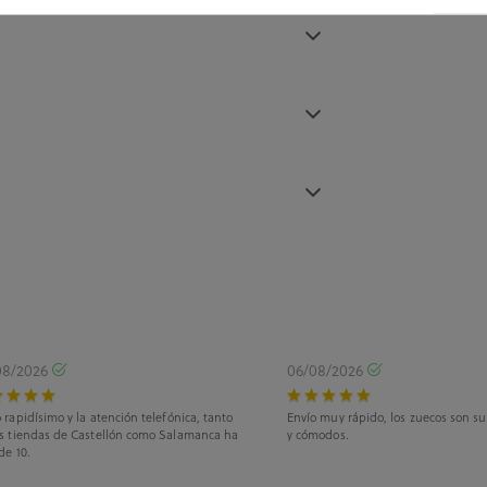
08/2026
06/08/2026
 rapidísimo y la atención telefónica, tanto
Envío muy rápido, los zuecos son s
as tiendas de Castellón como Salamanca ha
y cómodos.
de 10.