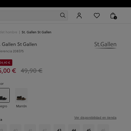
0
tlet hombre
St. Gallen St Gallen
. Gallen St Gallen
ferencia
208375
24,90 €
5,00 €
49,90 €
lor
egro
Marrón
Ver disponibilidad en tienda
la
39
40
41
42
43
44
45
46