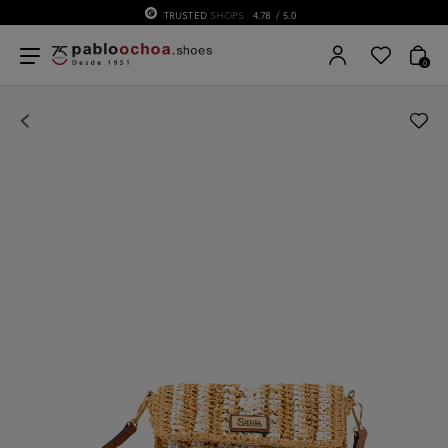
TRUSTED
SHOPS
4.78
/ 5.0
0