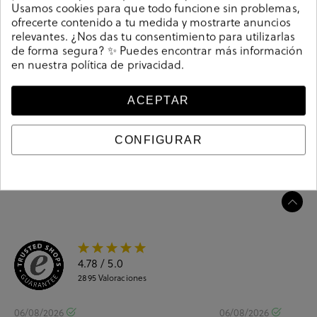
Bolso de rafia SIMOSASTRE 1043 CROSSBODY
Usamos cookies para que todo funcione sin problemas,
ofrecerte contenido a tu medida y mostrarte anuncios
CARACAS en camel. . Hecho en España.
relevantes. ¿Nos das tu consentimiento para utilizarlas
Referencia
209048
de forma segura? ✨ Puedes encontrar más información
en nuestra
política de privacidad
.
Guía de tallas
ACEPTAR
Ciudados y limpieza
CONFIGURAR
Información del producto
4.78
/ 5.0
2895
Valoraciones
06/08/2026
06/08/2026