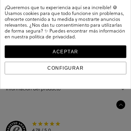
Detalles
¡Queremos que tu experiencia aquí sea increíble! 🍪
Usamos cookies para que todo funcione sin problemas,
Sandalias bloom&you ADELFA en serraje cuero. Tacón
ofrecerte contenido a tu medida y mostrarte anuncios
7,5cm, plataforma 3cm. Sin cierre, slip on. La plantilla no
relevantes. ¿Nos das tu consentimiento para utilizarlas
de forma segura? ✨ Puedes encontrar más información
es extraible. Hecho en España.
en nuestra
política de privacidad
.
207651
Referencia
ACEPTAR
Guía de tallas
CONFIGURAR
Ciudados y limpieza
Información del producto
4.78
/ 5.0