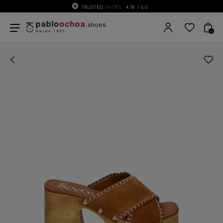
TRUSTED
SHOPS
4.78
/ 5.0
0