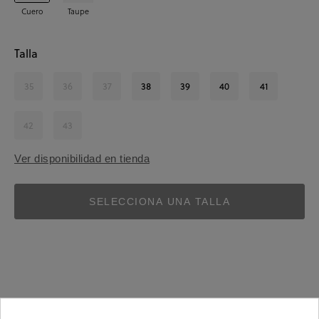
Cuero
Taupe
Talla
35
36
37
38
39
40
41
42
43
Ver disponibilidad en tienda
SELECCIONA UNA TALLA