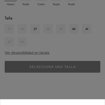
Hueso
Nude
Cuero
Taupe
Nude
Talla
35
36
37
38
39
40
41
42
43
Ver disponibilidad en tienda
SELECCIONA UNA TALLA