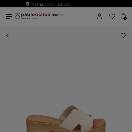
75 ANIVERSARIO | Desde 1951 pabloochoa.shoes
0