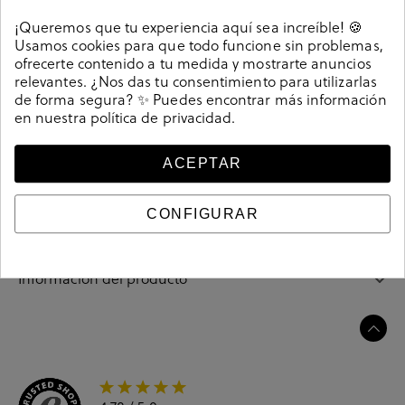
Detalles
¡Queremos que tu experiencia aquí sea increíble! 🍪
Usamos cookies para que todo funcione sin problemas,
Sandalias bloom&you LEONOR en nobuck hueso.
ofrecerte contenido a tu medida y mostrarte anuncios
Tacón 5,5cm, plataforma 2,5cm. Sin cierre, slip on. La
relevantes. ¿Nos das tu consentimiento para utilizarlas
de forma segura? ✨ Puedes encontrar más información
plantilla no es extraible. Hecho en España.
en nuestra
política de privacidad
.
Referencia
208611
ACEPTAR
Guía de tallas
CONFIGURAR
Ciudados y limpieza
Información del producto