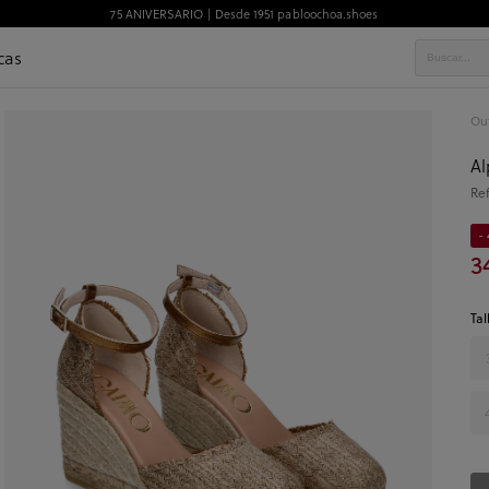
75 ANIVERSARIO | Desde 1951 pabloochoa.shoes
cas
Out
Al
Re
- 
3
Tal