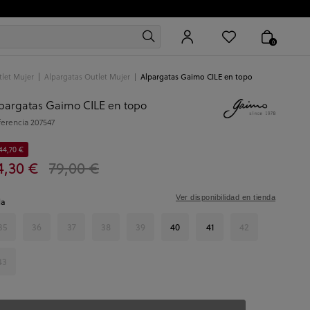
0
let Mujer
Alpargatas Outlet Mujer
Alpargatas Gaimo CILE en topo
pargatas Gaimo CILE en topo
ferencia
207547
44,70 €
4,30 €
79,00 €
Ver disponibilidad en tienda
la
35
36
37
38
39
40
41
42
43