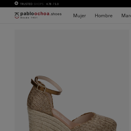
TRUSTED
SHOPS
4.78
/ 5.0
Mujer
Hombre
Mar