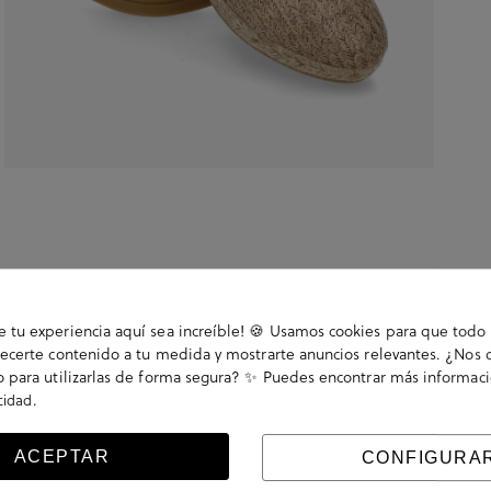
tu experiencia aquí sea increíble! 🍪 Usamos cookies para que todo 
ecerte contenido a tu medida y mostrarte anuncios relevantes. ¿Nos 
 para utilizarlas de forma segura? ✨ Puedes encontrar más informac
.
acidad
5 cm. Cierre con hebilla en un lateral. La plantilla no
ACEPTAR
CONFIGURA