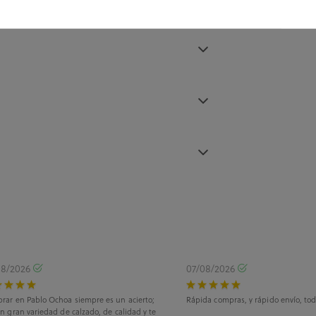
08/2026
07/08/2026
rar en Pablo Ochoa siempre es un acierto;
Rápida compras, y rápido envío, tod
n gran variedad de calzado, de calidad y te