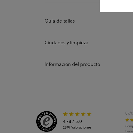
Guía de tallas
Ciudados y limpieza
Información del producto
07/
4.78
/ 5.0
Comp
2897
Valoraciones
tiene