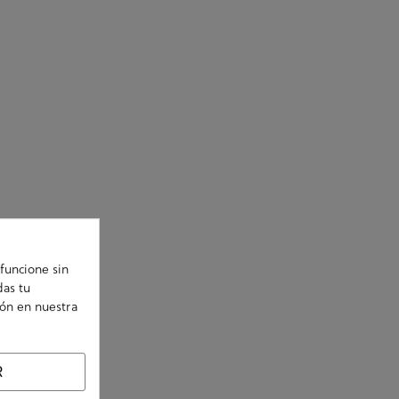
funcione sin
das tu
ión en nuestra
R