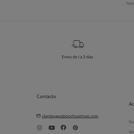
llega
Envío de 1 a 3 días
Contacto
Ac
clientes@pabloochoashoes.com
Nue
So