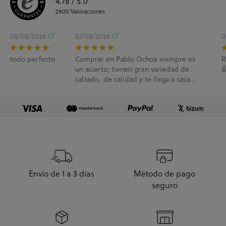
4.78
/ 5.0
2900
Valoraciones
08/08/2026
07/08/2026
0
todo perfecto
Comprar en Pablo Ochoa siempre es
R
un acierto; tienen gran variedad de

calzado, de calidad y te llega a casa
enseguida. A...
Envío de 1 a 3 días
Método de pago
seguro