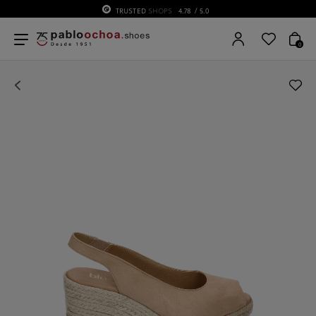
TRUSTED
SHOPS
4.78
/ 5.0
0