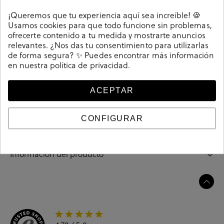
Detalles
¡Queremos que tu experiencia aquí sea increíble! 🍪
Usamos cookies para que todo funcione sin problemas,
Alpargatas bloom&you KARMEN en topo. Cuña 7cm,
ofrecerte contenido a tu medida y mostrarte anuncios
plataforma 1,5cm. Sin cierre, slip on. La plantilla no es
relevantes. ¿Nos das tu consentimiento para utilizarlas
de forma segura? ✨ Puedes encontrar más información
extraible. Hecho en España.
en nuestra
política de privacidad
.
Referencia
208069
ACEPTAR
Guía de tallas
CONFIGURAR
Ciudados y limpieza
Información del producto