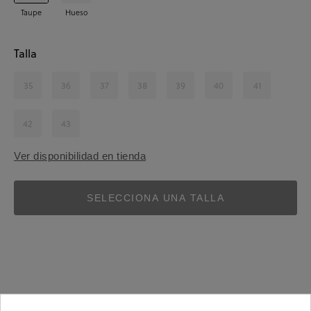
Taupe
Hueso
Talla
35
36
37
38
39
40
41
42
43
Ver disponibilidad en tienda
SELECCIONA UNA TALLA