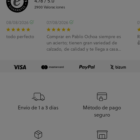
4.78
/ 5.0
2900
Valoraciones
08/08/2026
07/08/2026
0
todo perfecto
Comprar en Pablo Ochoa siempre es
R
un acierto; tienen gran variedad de

calzado, de calidad y te llega a casa
enseguida. A...
Envío de 1 a 3 días
Método de pago
seguro