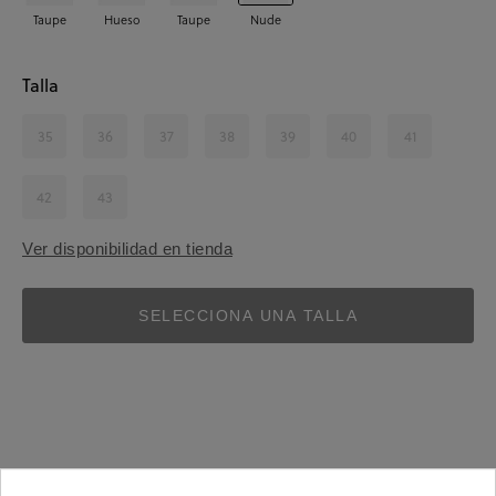
Taupe
Hueso
Taupe
Nude
Talla
35
36
37
38
39
40
41
42
43
Ver disponibilidad en tienda
SELECCIONA UNA TALLA