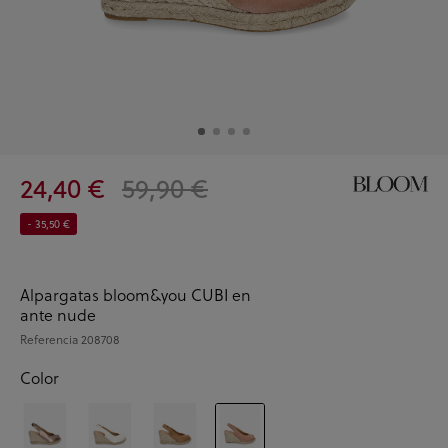
24,40 €
59,90 €
- 35,50 €
Alpargatas bloom&you CUBI en
ante nude
Referencia
208708
Color