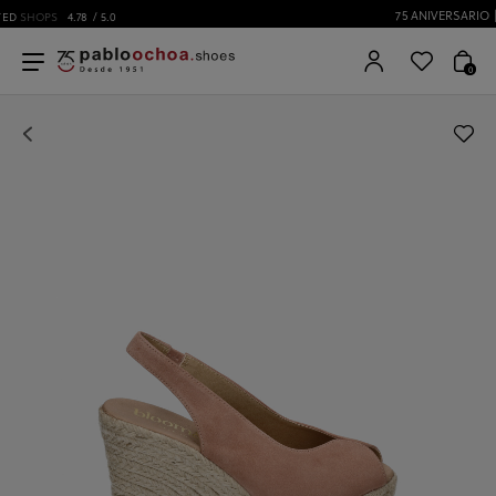
75 ANIVERSARIO | Desde 1951 pabloochoa.shoes
0