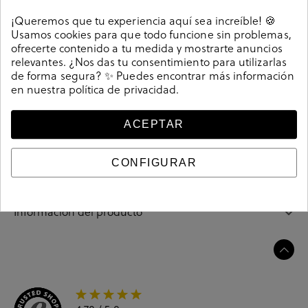
Detalles
¡Queremos que tu experiencia aquí sea increíble! 🍪
Usamos cookies para que todo funcione sin problemas,
Alpargatas bloom&you CUBI en ante nude. Cuña
ofrecerte contenido a tu medida y mostrarte anuncios
8,5cm, plataforma 1,5 cm. Cierre con hebilla en un
relevantes. ¿Nos das tu consentimiento para utilizarlas
de forma segura? ✨ Puedes encontrar más información
lateral. La plantilla no es extraible. Hecho en España.
en nuestra
política de privacidad
.
Referencia
208708
ACEPTAR
Guía de tallas
CONFIGURAR
Ciudados y limpieza
Información del producto