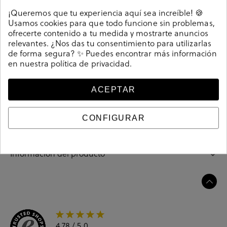
Detalles
¡Queremos que tu experiencia aquí sea increíble! 🍪
Usamos cookies para que todo funcione sin problemas,
Sandalias pabloochoa.shoes 24492 en blanco.
ofrecerte contenido a tu medida y mostrarte anuncios
Cremallera trasera. La plantilla no es extraible. Hecho
relevantes. ¿Nos das tu consentimiento para utilizarlas
de forma segura? ✨ Puedes encontrar más información
en España.
en nuestra
política de privacidad
.
209266
Referencia
ACEPTAR
Guía de tallas
CONFIGURAR
Ciudados y limpieza
Información del producto
4.78
/ 5.0