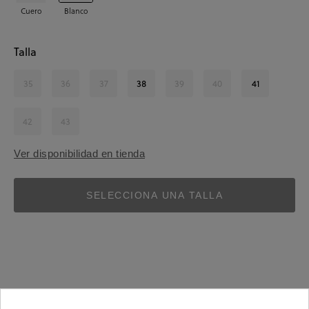
Cuero
Blanco
Talla
35
36
37
38
39
40
41
42
43
Ver disponibilidad en tienda
SELECCIONA UNA TALLA