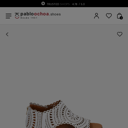
TRUSTED
SHOPS
4.78
/ 5.0
0