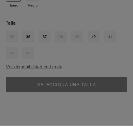
Hueso
Negro
Talla
35
36
37
38
39
40
41
42
43
Ver disponibilidad en tienda
SELECCIONA UNA TALLA