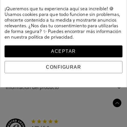
Detalles
¡Queremos que tu experiencia aquí sea increíble! 🍪
Usamos cookies para que todo funcione sin problemas,
Sandalias Kénnebec 77267 QUEBEC-504 en hueso.
ofrecerte contenido a tu medida y mostrarte anuncios
Cuña 5cm, plataforma 2,5cm. Cierre con hebilla en un
relevantes. ¿Nos das tu consentimiento para utilizarlas
de forma segura? ✨ Puedes encontrar más información
lateral. La plantilla no es extraible. Hecho en India
en nuestra
política de privacidad
.
Referencia
207223
ACEPTAR
Guía de tallas
CONFIGURAR
Ciudados y limpieza
Información del producto