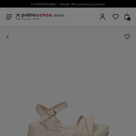
75 ANIVERSARIO | Desde 1951 pabloochoa.shoes
0