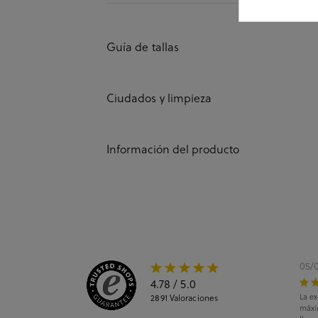
Guía de tallas
Ciudados y limpieza
Información del producto
05/
4.78
/ 5.0
La ex
2891
Valoraciones
máxi