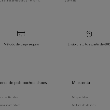
da era el 29 de Julio y me han l...
y sencilla
Método de pago seguro
Envío gratuito a partir de 60€
erca de pabloochoa.shoes
Mi cuenta
stras tiendas
Mis pedidos
mos sostenibles
Mi lista de deseos