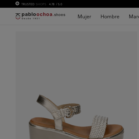
TRUSTED
SHOPS
4.78
/ 5.0
Mujer
Hombre
Mar