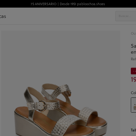
75 ANIVERSARIO | Desde 1951 pabloochoa.shoes
cas
Out
Sa
en
Re
- 
1
Co
Tal