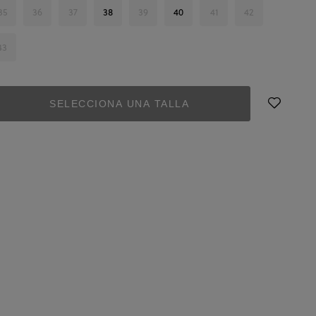
35
36
37
38
39
40
41
42
43
SELECCIONA UNA TALLA