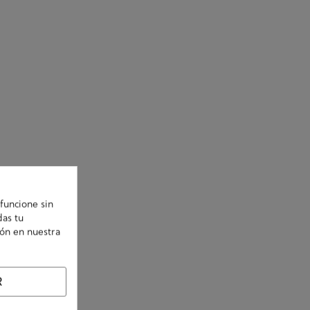
funcione sin
das tu
ión en nuestra
R