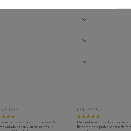
08/2026
03/08/2026
periencia con la compra muy bien. Mi
Me ayudaron a modificar un pedid
mo enfado es con Correos exprés, la
llamaron para poder hacerlo de for