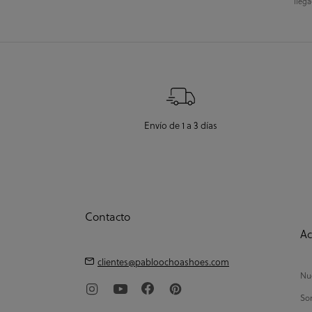
llega
Envío de 1 a 3 días
Contacto
Ac
clientes@pabloochoashoes.com
Nue
So