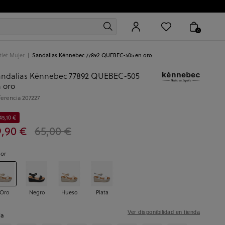
0
let Mujer
Sandalias Kénnebec 77892 QUEBEC-505 en oro
ndalias Kénnebec 77892 QUEBEC-505
 oro
ferencia
207227
45,10 €
9,90 €
65,00 €
lor
Oro
Negro
Hueso
Plata
Ver disponibilidad en tienda
la