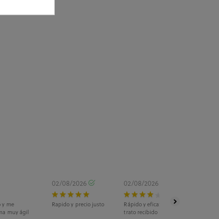
02/08/2026
02/08/2026
o y me
Rapido y precio justo
Rápido y eficaz. La recogida fue en ti
ma muy ágil
trato recibido fue estupendo.