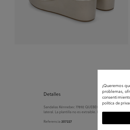
¡Queremos que 
problemas, ofr
Detalles
consentimiento
política de priv
Sandalias Kénnebec 77892 QUEBEC-505 en oro. Cuña 6,5
lateral. La plantilla no es extraible. Hecho en India
207227
Referencia