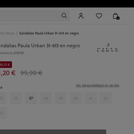
0
let Mujer
Sandalias Paula Urban 31-613 en negro
ndalias Paula Urban 31-613 en negro
ferencia
208130
58,70 €
1,20 €
99,90 €
Ver disponibilidad en tienda
la
35
36
37
38
39
40
41
42
43