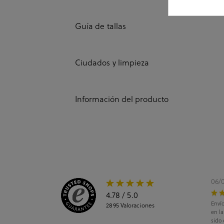
Guía de tallas
Ciudados y limpieza
Información del producto
06/
4.78
/ 5.0
Envío
2895
Valoraciones
en l
sido 