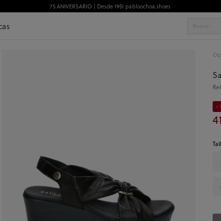
75 ANIVERSARIO | Desde 1951 pabloochoa.shoes
cas
Out
Sa
Re
- 
4
Tal