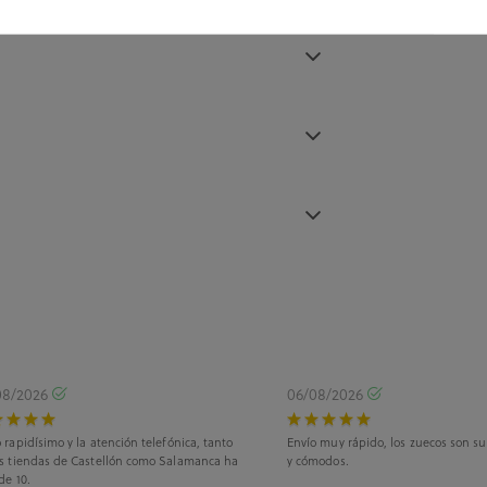
08/2026
06/08/2026
 rapidísimo y la atención telefónica, tanto
Envío muy rápido, los zuecos son s
as tiendas de Castellón como Salamanca ha
y cómodos.
de 10.