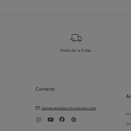
Envío de 1 a 3 días
Contacto
Ac
clientes@pabloochoashoes.com
Nue
So