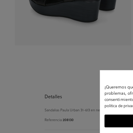
¡Queremos que 
problemas, ofr
Detalles
consentimiento
política de priv
Sandalias Paula Urban 31-613 en negro. Cierre con velcro
Referencia
208130