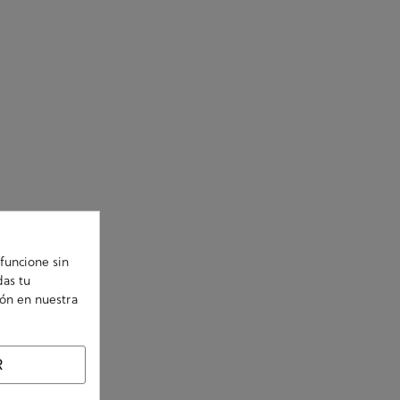
funcione sin
das tu
ión en nuestra
R