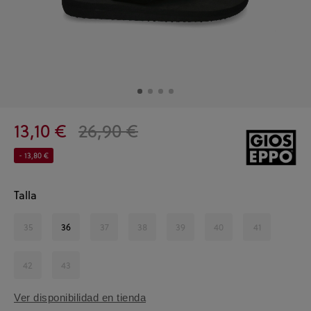
13,10 €
26,90 €
- 13,80 €
Talla
35
36
37
38
39
40
41
42
43
Ver disponibilidad en tienda