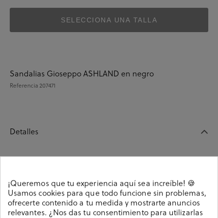
SELECCIONA UNA TALLA
Sandalias Gioseppo ASHLAND en negro
Referencia
207471
Detalles
Sandalias Gioseppo ASHLAND en negro. Sin cierre, slip
on. La plantilla no es extraible.
¡Queremos que tu experiencia aquí sea increíble! 🍪
Referencia
207471
Usamos cookies para que todo funcione sin problemas,
ofrecerte contenido a tu medida y mostrarte anuncios
relevantes. ¿Nos das tu consentimiento para utilizarlas