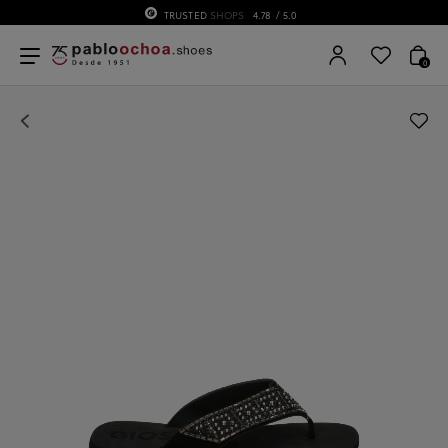
TRUSTED
SHOPS
4.78
/ 5.0
0