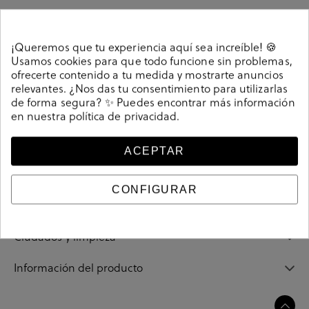
¡Queremos que tu experiencia aquí sea increíble! 🍪
Detalles
Usamos cookies para que todo funcione sin problemas,
ofrecerte contenido a tu medida y mostrarte anuncios
relevantes. ¿Nos das tu consentimiento para utilizarlas
Sandalias pabloochoa.shoes 1842 en plata. Altura tacón
de forma segura? ✨ Puedes encontrar más información
en nuestra
política de privacidad
.
1cm. Sin cierre, slip on. La plantilla no es extraible.
Hecho en España.
208464
Referencia
ACEPTAR
CONFIGURAR
Guía de tallas
Ciudados y limpieza
Información del producto