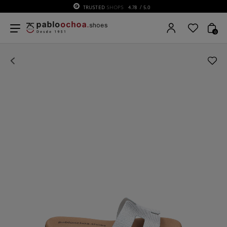
TRUSTED
SHOPS
4.78
/ 5.0
0