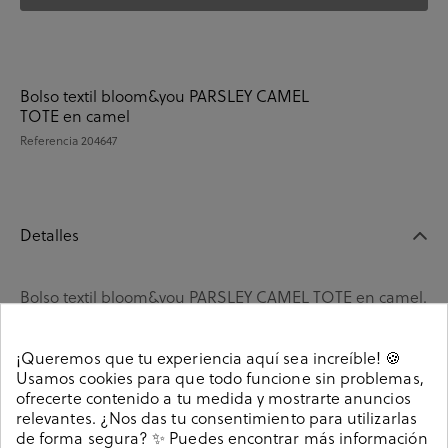
Bolso textil bloom&you PARSLEY CAMEL
TOTE en camel
Referencia
204647
Detalles
Bolso textil bloom&you PARSLEY CAMEL TOTE en camel.
Medidas 38 x 43 ctms. . Hecho en España.
Referencia
204647
¡Queremos que tu experiencia aquí sea increíble! 🍪
Usamos cookies para que todo funcione sin problemas,
ofrecerte contenido a tu medida y mostrarte anuncios
relevantes. ¿Nos das tu consentimiento para utilizarlas
Guía de tallas
de forma segura? ✨ Puedes encontrar más información