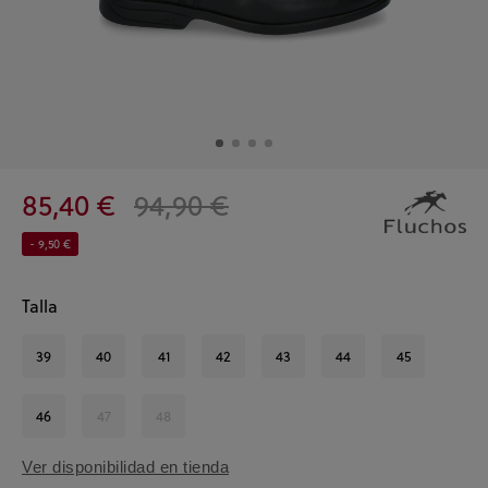
85,40 €
94,90 €
- 9,50 €
Talla
39
40
41
42
43
44
45
46
47
48
Ver disponibilidad en tienda