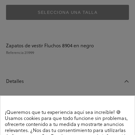
SELECCIONA UNA TALLA
Zapatos de vestir Fluchos 8904 en negro
Referencia
211999
Detalles
Zapatos de vestir Fluchos 8904 en negro. Cierre con
cordones. La plantilla es extraible. Hecho en España.
¡Queremos que tu experiencia aquí sea increíble! 🍪
211999
Referencia
Usamos cookies para que todo funcione sin problemas,
ofrecerte contenido a tu medida y mostrarte anuncios
relevantes. ¿Nos das tu consentimiento para utilizarlas