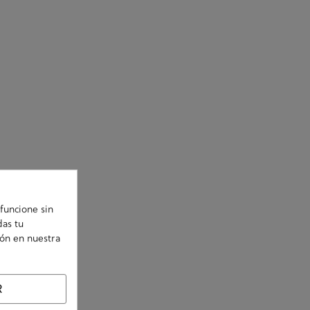
funcione sin
das tu
ión en nuestra
R