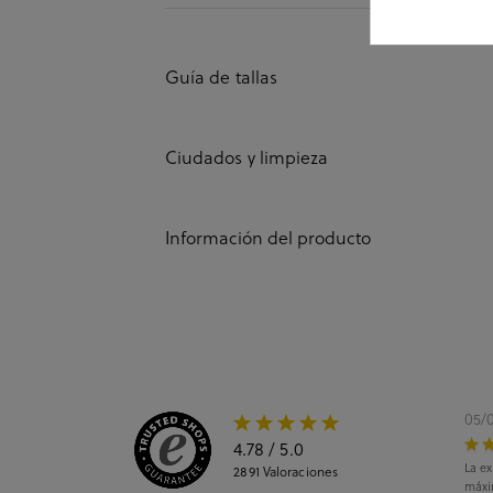
Guía de tallas
Ciudados y limpieza
Información del producto
05/
4.78
/ 5.0
La ex
2891
Valoraciones
máxi