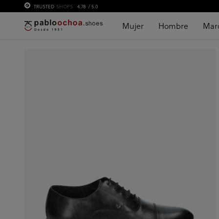
TRUSTED
SHOPS
4.78
/ 5.0
Mujer
Hombre
Mar