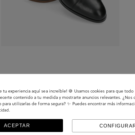
tu experiencia aquí sea increíble! 🍪 Usamos cookies para que todo 
ecerte contenido a tu medida y mostrarte anuncios relevantes. ¿Nos 
 para utilizarlas de forma segura? ✨ Puedes encontrar más informac
.
acidad
 con cordones. La plantilla no es extraible. Hecho en
ACEPTAR
CONFIGURA