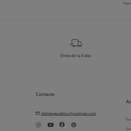
llega
Envío de 1 a 3 días
Contacto
Ac
clientes@pabloochoashoes.com
Nue
So