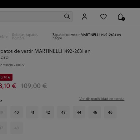
0
Rebajas zapatos
Zapatos de vestir MARTINELLI 1492-2631 en
mbre
hombre
negro
patos de vestir MARTINELLI 1492-2631 en
egro
ferencia
210072
10,90 €
8,10 €
109,00 €
Ver disponibilidad en tienda
la
39
40
41
42
43
44
45
46
47
48