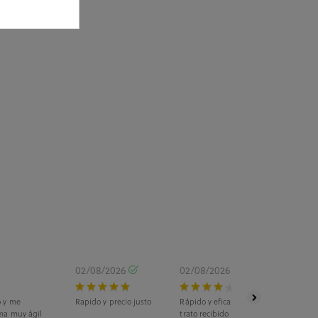
02/08/2026
02/08/2026
o y me
Rapido y precio justo
Rápido y eficaz. La recogida fue en ti
ma muy ágil
trato recibido fue estupendo.