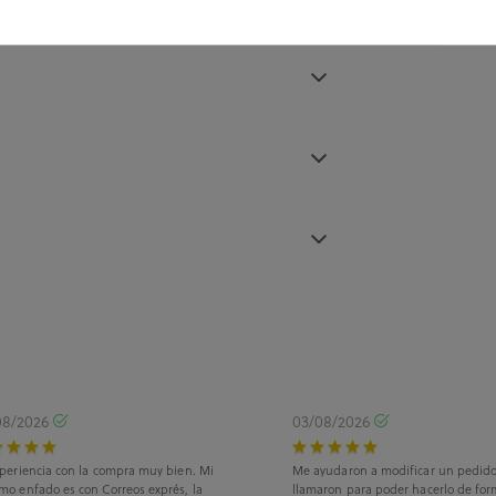
08/2026
03/08/2026
periencia con la compra muy bien. Mi
Me ayudaron a modificar un pedid
mo enfado es con Correos exprés, la
llamaron para poder hacerlo de for