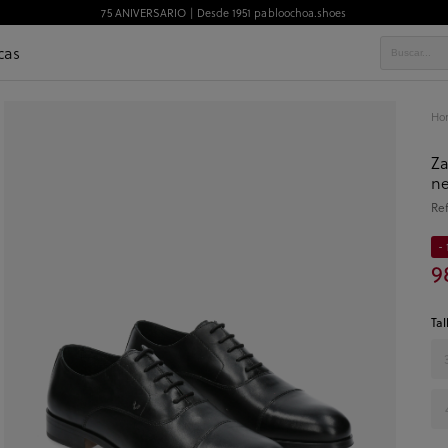
75 ANIVERSARIO | Desde 1951 pabloochoa.shoes
cas
Ho
Za
n
Re
- 
9
Tal