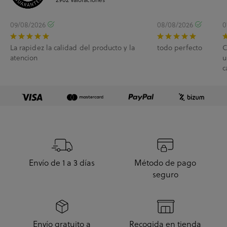
09/08/2026
08/08/2026
0
La rapidez la calidad del producto y la
todo perfecto
C
atencion
u
c
e
Envío de 1 a 3 días
Método de pago
seguro
Envío gratuito a
Recogida en tienda