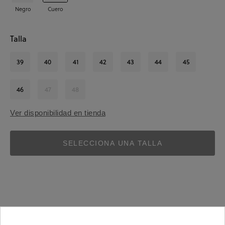
Negro
Cuero
Talla
39
40
41
42
43
44
45
46
47
48
Ver disponibilidad en tienda
SELECCIONA UNA TALLA