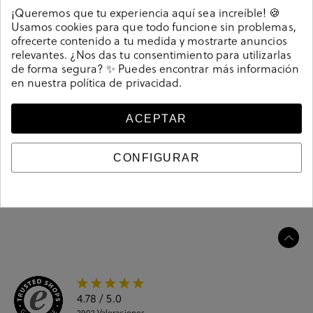
Detalles
¡Queremos que tu experiencia aquí sea increíble! 🍪
Usamos cookies para que todo funcione sin problemas,
ofrecerte contenido a tu medida y mostrarte anuncios
Zapatos de vestir Pikolinos M7J-4187 en cuero. Cierre
relevantes. ¿Nos das tu consentimiento para utilizarlas
con cordones. La plantilla es extraible.
de forma segura? ✨ Puedes encontrar más información
Referencia
212016
en nuestra
política de privacidad
.
ACEPTAR
Guía de tallas
CONFIGURAR
Ciudados y limpieza
Información del producto
4.78
/ 5.0
2902
Valoraciones