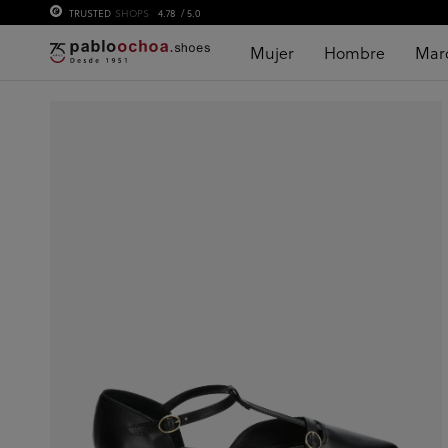
TRUSTED
SHOPS
4.78
/ 5.0
Mujer
Hombre
Mar