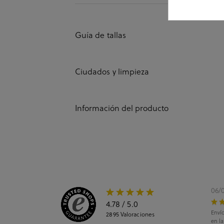
Guía de tallas
Ciudados y limpieza
Información del producto
06/
4.78
/ 5.0
Envío
2895
Valoraciones
en l