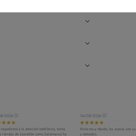
08/2026
06/08/2026
 rapidísimo y la atención telefónica, tanto
Envío muy rápido, los zuecos son s
as tiendas de Castellón como Salamanca ha
y cómodos.