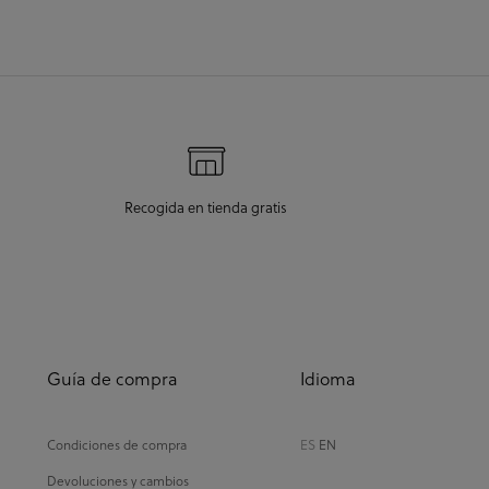
llegada era el 2
Recogida en tienda gratis
Guía de compra
Idioma
Condiciones de compra
ES
EN
Devoluciones y cambios