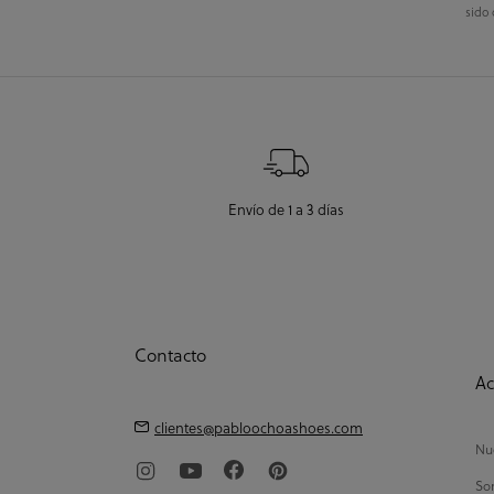
sido 
Envío de 1 a 3 días
Contacto
Ac
clientes@pabloochoashoes.com
Nue
So