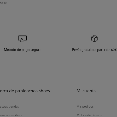
de 10.
Método de pago seguro
Envío gratuito a partir de 60€
erca de pabloochoa.shoes
Mi cuenta
stras tiendas
Mis pedidos
mos sostenibles
Mi lista de deseos