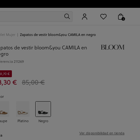
0
let Mujer
Zapatos de vestir bloom&you CAMILA en negro
patos de vestir bloom&you CAMILA en
egro
ferencia
211269
51,70 €
3,30 €
85,00 €
lor
aupe
Platino
Negro
Ver disponibilidad en tienda
la