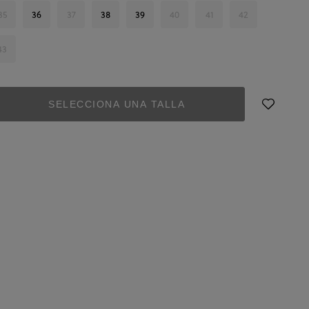
35
36
37
38
39
40
41
42
43
SELECCIONA UNA TALLA