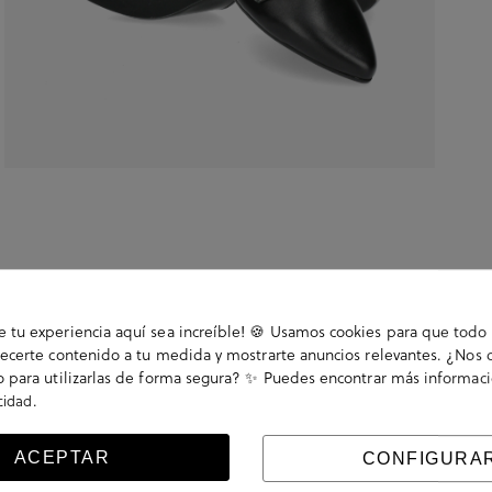
tu experiencia aquí sea increíble! 🍪 Usamos cookies para que todo 
ecerte contenido a tu medida y mostrarte anuncios relevantes. ¿Nos 
 para utilizarlas de forma segura? ✨ Puedes encontrar más informac
.
acidad
n 1cm. Cierre con hebilla en un lateral. La plantilla
ACEPTAR
CONFIGURA