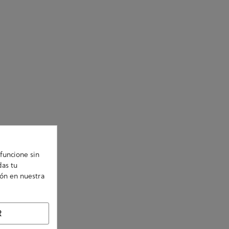
funcione sin
das tu
ión en nuestra
R