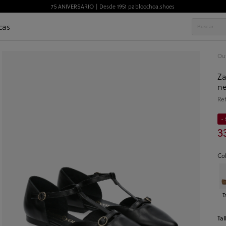
75 ANIVERSARIO | Desde 1951 pabloochoa.shoes
cas
Out
Za
n
Re
- 
3
Co
T
Tal