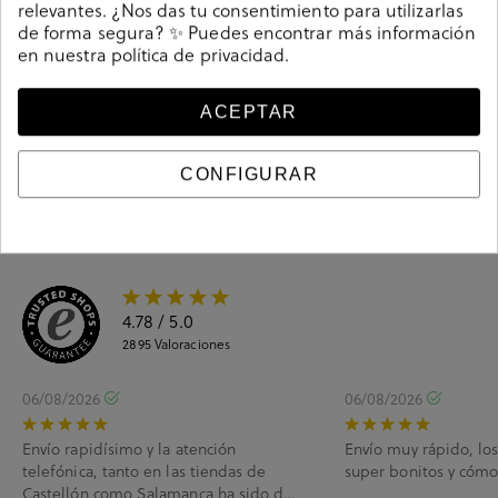
relevantes. ¿Nos das tu consentimiento para utilizarlas
de forma segura? ✨ Puedes encontrar más información
en nuestra
política de privacidad
.
Guía de tallas
Ciudados y limpieza
ACEPTAR
Información del producto
CONFIGURAR
4.78
/ 5.0
2895
Valoraciones
06/08/2026
06/08/2026
Envío rapidísimo y la atención
Envío muy rápido, lo
telefónica, tanto en las tiendas de
super bonitos y cóm
Castellón como Salamanca ha sido de