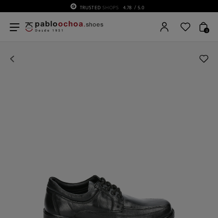
TRUSTED
SHOPS
4.78
/ 5.0
0