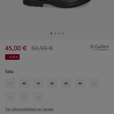
45,00 €
59,90 €
- 14,90 €
Talla
39
40
41
42
43
44
45
46
47
48
Ver disponibilidad en tienda