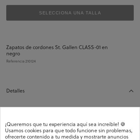
SELECCIONA UNA TALLA
Zapatos de cordones St. Gallen CLASS-01 en
negro
Referencia
210124
Detalles
Zapatos de cordones St. Gallen CLASS-01 en negro.
Cierre con cordones. La plantilla es extraible. Hecho en
¡Queremos que tu experiencia aquí sea increíble! 🍪
India
Usamos cookies para que todo funcione sin problemas,
Referencia
210124
ofrecerte contenido a tu medida y mostrarte anuncios