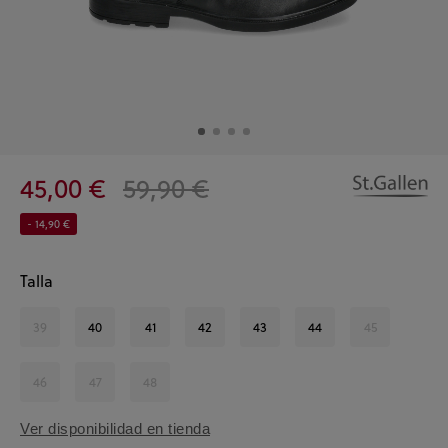
45,00 €
59,90 €
- 14,90 €
Talla
39
40
41
42
43
44
45
46
47
48
Ver disponibilidad en tienda