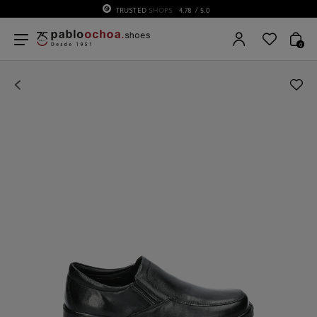
TRUSTED
SHOPS
4.78
/ 5.0
0