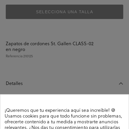
SELECCIONA UNA TALLA
Zapatos de cordones St. Gallen CLASS-02
en negro
Referencia
210125
Detalles
Zapatos de cordones St. Gallen CLASS-02 en negro. Sin
cierre, slip on. La plantilla es extraible. Hecho en India
¡Queremos que tu experiencia aquí sea increíble! 🍪
210125
Referencia
Usamos cookies para que todo funcione sin problemas,
ofrecerte contenido a tu medida y mostrarte anuncios
relevantes. ¿Nos das tu consentimiento para utilizarlas